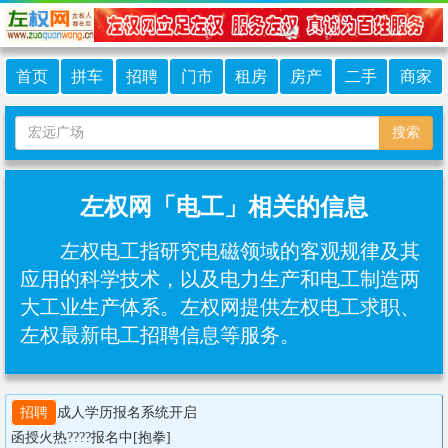
首页
拼车
招聘
门市
租房
房产
二手
商家
搜索
左权网「电工」相关的信息
左权电工指研究电磁领域的客观规律及其
应用的科学技术，以及电力生产和电工制造两
大工业生产体系。左权网提供左权电工求职、
左权最新电工招聘信息等服务。
招聘
成人学历报名系统开启

函授火热????报名中[抱拳]
