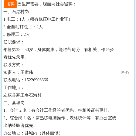
招聘
因生产需要，现面向社会诚聘：

一、石港村岗

1.电工：1人（须有低压电工作业证）

2.全自动打包工：2人

3.修理工：2人

任职要求：

年龄男35—50岁，身体健康，能吃苦耐劳，有相关工作经验
者优先录用。

联系方式：

负责人：王彦伟

04-19
联系电话：15226903666

工作地点：

左权县寒王乡石港村

二、县城岗

1、会计 2 名：有会计工作经验者优先，持相关证书更佳。

2、综合岗 1 名：需熟练电脑操作，表格统计等，有办公室或
出纳经验者优先。

办公地址：县城内（具体面谈）
