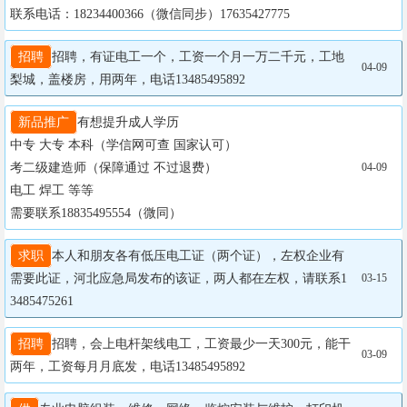
联系电话：18234400366（微信同步）17635427775
招聘
招聘，有证电工一个，工资一个月一万二千元，工地
04-09
梨城，盖楼房，用两年，电话13485495892
新品推广
有想提升成人学历

中专 大专 本科（学信网可查 国家认可）

考二级建造师（保障通过 不过退费）

04-09
电工 焊工 等等

需要联系18835495554（微同）
求职
本人和朋友各有低压电工证（两个证），左权企业有
需要此证，河北应急局发布的该证，两人都在左权，请联系1
03-15
3485475261
招聘
招聘，会上电杆架线电工，工资最少一天300元，能干
03-09
两年，工资每月月底发，电话13485495892