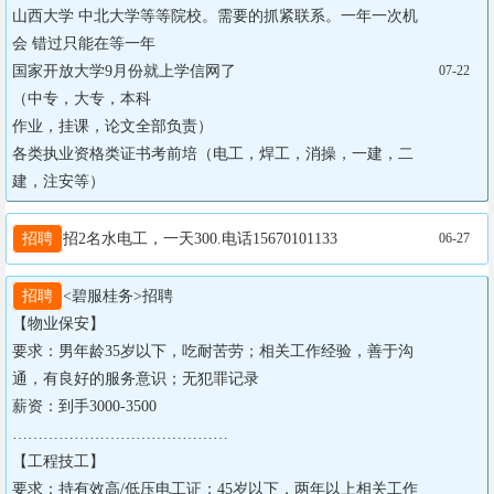
山西大学 中北大学等等院校。需要的抓紧联系。一年一次机
会 错过只能在等一年

国家开放大学9月份就上学信网了

07-22
（中专，大专，本科

作业，挂课，论文全部负责）

各类执业资格类证书考前培（电工，焊工，消操，一建，二
建，注安等）
招聘
招2名水电工，一天300.电话15670101133
06-27
招聘
<碧服桂‬务>招聘

【物业保安】

要求：男年龄35岁以下，吃耐苦‬劳；相关工作经验，善于沟
通，有良好的服务意识；无犯罪记录

薪资：到手3000-3500

……………………………………

【工程技工】

要求：持有效高/低压电工证；45岁以下，两年以上相关工作