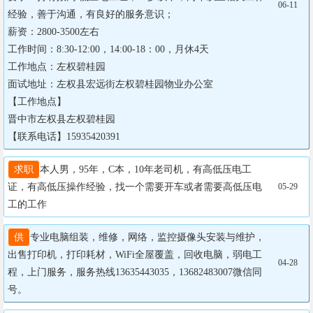
06-11
经验，善于沟通，有良好的服务意识；

薪资：2800-3500左右

工作时间：8:30-12:00，14:00-18：00，月休4天

工作地点：左权碧桂园

面试地址：左权县宏远街左权碧桂园物业办公室

【工作地点】

晋中市左权县左权碧桂园

【联系电话】15935420391
求职
本人男，95年，C本，10年老司机，有高低压电工
证，有高低压操作经验，找一个需要开车或者需要高低压电
05-29
工的工作
供
专业电脑组装，维修，网络，监控摄像头安装与维护，
出售打印机，打印耗材，WiFi全屋覆盖，回收电脑，弱电工
04-28
程，上门服务，服务热线13635443035，13682483007微信同
号。