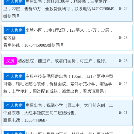
个人售房
房屋出售：碧桂园100平，精装修，三室两厅一
卫，22层，售价60万，全款贷款均可，联系电话14797298649
04-24
微信同号
个人售房
米兰小区，3室1厅2卫，127平米，57万，17层，
精装修

04-23
看房热线：18734459989微信同号
买房
城区独院，能过户。或者门面房，可过户，也行。
04-23
个人售房
左权科技苑毛坯房出售！106㎡、121㎡两种户型
可选，纯毛坯随心装修，价格面议。紧邻示范小学、宏远学
04-22
校，上学便利，周边配套成熟，诚意出售，看房请联系！
个人售房
房屋出售：祝融小学（原二中）大门前东侧，二
中路东巷，大红本独院三间二层楼出售。

04-21
联系电话：15534449687