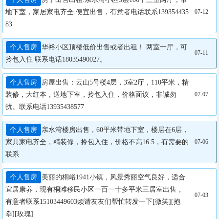
地下室，家居家电齐全.便宜出售，有意者电话联系139354435
07-12
83
个人售房
华裕小区顶楼低价出售或者出租！ 两室一厅，可
07-11
拎包入住 联系电话18035490027。
个人售房
房屋出售：云山5号楼4层，3室2厅，110平米，精
装修，大红本，送地下室，拎包入住，价格面议，非诚勿
07-07
扰。联系电话13935438577
个人售房
亲水湾楼房出售，60平米带地下室，楼层在6层，
家具家电齐全，精装修，拎包入住，价格不高16.5，有需要的
07-06
联系
个人售房
美丽的桐峪1941小镇，风景秀丽空气良好，适合
宜居康养，现有桐滩移民小区一百一十多平米三居室出售，
07-03
有意者联系15103449603烦请友友们帮忙转发一下[微笑][抱
拳][玫瑰]