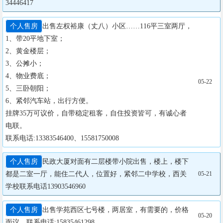
34446417
个人售房
出售左权裕康（丈八）小区……116平三室两厅，

1、带20平地下室；

2、黄金楼层；

3、公摊小；

4、物业费底；

05-22
5、三卧朝阳；

6、紧邻汽车站，出行方便。

挂牌35万可议价，自带稳定租客，自住投资皆可，有诚心者
电联。

联系电话:13383546400、15581750008
个人售房
民政大厦对面有二层楼带小院出售，楼上，楼下
都是二室一厅，能住二代人，位置好，紧邻二中学校，西关
05-21
学校联系电话13903546960
个人售房
出售学苑西区七号楼，两居室，有需要的，价格
05-20
面议，联系电话:15835461298