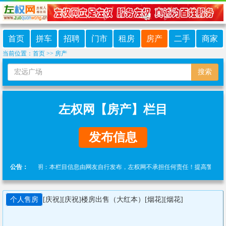
首页
拼车
招聘
门市
租房
房产
二手
商家
当前位置：
首页
>>
房产
搜索
左权网【房产】栏目
发布信息
免责声明：本栏目信息由网友自行发布，左权网不承担任何责任！提高警惕，谨防诈骗！
公告：
个人售房
[庆祝][庆祝]楼房出售（大红本）[烟花][烟花]
