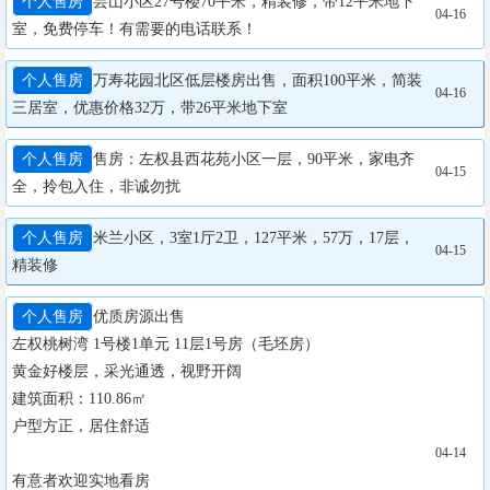
个人售房
芸山小区27号楼70平米，精装修，带12平米地下
04-16
室，免费停车！有需要的电话联系！
个人售房
万寿花园北区低层楼房出售，面积100平米，简装
04-16
三居室，优惠价格32万，带26平米地下室
个人售房
售房：左权县西花苑小区一层，90平米，家电齐
04-15
全，拎包入住，非诚勿扰
个人售房
米兰小区，3室1厅2卫，127平米，57万，17层，
04-15
精装修
个人售房
优质房源出售

左权桃树湾 1号楼1单元 11层1号房（毛坯房）

黄金好楼层，采光通透，视野开阔

建筑面积：110.86㎡

户型方正，居住舒适

04-14
有意者欢迎实地看房
