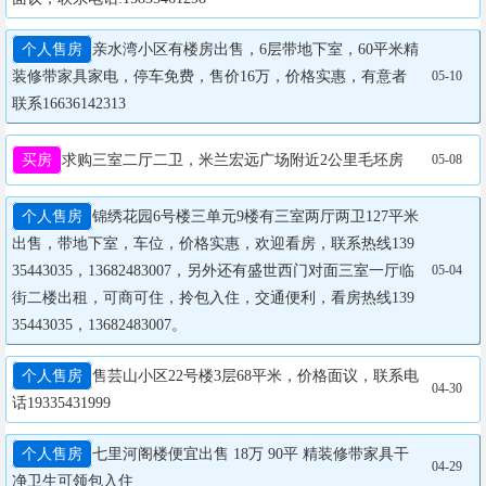
个人售房
亲水湾小区有楼房出售，6层带地下室，60平米精
装修带家具家电，停车免费，售价16万，价格实惠，有意者
05-10
联系16636142313
买房
求购三室二厅二卫，米兰宏远广场附近2公里毛坯房
05-08
个人售房
锦绣花园6号楼三单元9楼有三室两厅两卫127平米
出售，带地下室，车位，价格实惠，欢迎看房，联系热线139
35443035，13682483007，另外还有盛世西门对面三室一厅临
05-04
街二楼出租，可商可住，拎包入住，交通便利，看房热线139
35443035，13682483007。
个人售房
售芸山小区22号楼3层68平米，价格面议，联系电
04-30
话19335431999
个人售房
七里河阁楼便宜出售 18万 90平 精装修带家具干
04-29
净卫生可领包入住