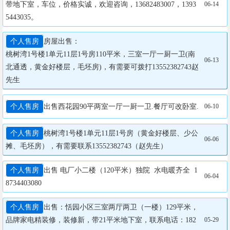
带地下室，车位，价格实诚，欢迎咨询，13682483007，1393
06-14
5443035。
个人售房
房屋出售：

桃树湾1号楼1单元11层1号房110平米，三室一厅一厨一卫(南
06-13
北通透，黄金好楼层，毛坯房)，有需要可拨打13552382743赵
先生
个人售房
出售西花园90平两室一厅一厨一卫.餐厅可改卧室.
06-10
个人售房
桃树湾1号楼1单元11层1号房（黄金好楼层、少公
06-06
摊、毛坯房），有需要联系13552382743（赵先生）
个人售房
出售 电厂小二楼（120平米）独院  水电暖齐全  1
06-04
8734403080
个人售房
出售：恬园小区三室两厅两卫（一楼）129平米，
品牌家电精装修，装修新，带21平米地下室，联系电话：182
05-29