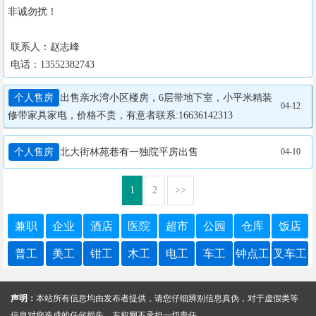
非诚勿扰！

 联系人：赵志峰

 电话：13552382743
个人售房
出售亲水湾小区楼房，6层带地下室，小平米精装
04-12
修带家具家电，价格不贵，有意者联系:16636142313
个人售房
北大街林苑巷有一独院平房出售
04-10
1
2
>>
兼职
企业
酒店
医院
超市
公园
仓库
饭店
普工
美工
钳工
木工
电工
车工
钟点工
叉车工
声明：
本站所有信息均由发布者提供，请您仔细辨别信息真伪，对于虚假类等
信息对您造成的任何损失，左权网不承担一切责任。