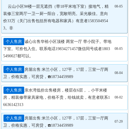
    云山小区9#楼一层无遮挡（带18平米地下室）接地气，精
08-05
装修三室两厅一卫一厨一阳台，宽敞明亮。采光极佳。意向
价33万（关门出售包括所有电器和家具）有意者1583504954
3。非
个人售房
诚心出售华裕小区顶楼 两室一厅 带小院子。带地
下室。可拎包入住。联系电话19834271457微信同号或者1803
08-05
5490027都可以。
个人售房
​房屋出售:米兰小区，127平，17层，三室一厅两
08-04
卫，价格实惠，可房贷，☎️18734459989
个人售房
亲水湾低价出售楼房，楼层在6层，，小平米楼
房，精装修带家具家电，价格不贵，给钱就卖，有意者联系1
08-02
6636142313
个人售房
​房屋出售:米兰小区，127平，17层，三室一厅两
07-29
卫，价格实惠，可房贷，☎️18734459989