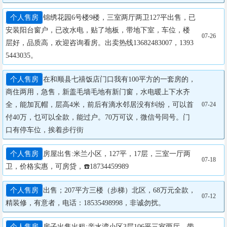
个人售房
锦绣花园6号楼9楼，三室两厅两卫127平出售，已
安装阳台窗户，已改水电，贴了地板，带地下室，车位，楼
07-26
层好，品质高，欢迎咨询看房。出卖热线13682483007，1393
5443035。
个人售房
在和顺县七禧饭店门口我有100平方的一套房的，
商住两用，急售，新盖毛墙毛地有新门窗，水电暖上下水齐
全，能加瓦帽，层高4米，前后有滴水邻居没有纠纷，可以首
07-24
付40万，乜可以全款，能过户。70万可议，微信号同号。门
口有停车位，挨着步行街
个人售房
​房屋出售:米兰小区，127平，17层，三室一厅两
07-18
卫，价格实惠，可房贷，☎️18734459989
个人售房
出售；207平方三楼（步梯）北区，68万元全款，
07-12
精装修，有意者，电话：18535498998，非诚勿扰。
个人售房
房子出售出租:亲水湾小区3层106平三室两厅，带