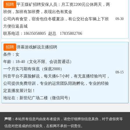
招聘
平王煤矿招聘安保人员：月工资2200元公休两天，两
班倒，加班有加班费，表现出色有奖金

公司内有食堂，宿舍包住冬暖夏凉，有公交社会车辆上下班
09-30
方便往返县城 

联系电话：18635058805  赵总   17835802706
招聘
弹幕游戏解说主播招聘

条件：女

年龄：18-40（文化不限、会说普通话）

一个月实习期有保底（保底2000）

09-15
抖音平台不露脸解说，每天播6-7小时，有无直播经验均可，
公司提供免费培训，专业的运营团队陪跑孵化，专业的经验
定直播发展计划！

地址在：新世纪广场二楼（微信同号）
声明：
本站所有信息均由发布者提供，请您仔细辨别信息真伪，对于虚假类等
信息对您造成的任何损失，左权网不承担一切责任。