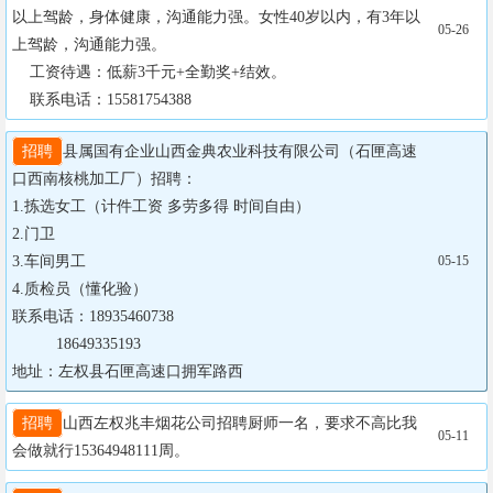
以上驾龄，身体健康，沟通能力强。女性40岁以内，有3年以
05-26
上驾龄，沟通能力强。

    工资待遇：低薪3千元+全勤奖+结效。

    联系电话：15581754388
招聘
县属国有企业山西金典农业科技有限公司（石匣高速
口西南核桃加工厂）招聘：

1.拣选女工（计件工资 多劳多得 时间自由）

2.门卫

3.车间男工

05-15
4.质检员（懂化验）

联系电话：18935460738

          18649335193    

地址：左权县石匣高速口拥军路西
招聘
山西左权兆丰烟花公司招聘厨师一名，要求不高比我
05-11
会做就行15364948111周。