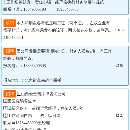
3.工作细致认真，责任心强，能严格执行财务制度与规范

联系电话：18649335193         18935460738
求职
本人和朋友各有低压电工证（两个证），左权企业有
需要此证，河北应急局发布的该证，两人都在左权，请联系1
03-15
3485475261
招聘
因公司发展需要现招聘办公、财务人员各2名，有工作
经验，薪酬面议。

报名电话：18335400593 

03-03
报名地址 ：北大街鱻淼超市四楼
招聘
1️⃣山西爱金诺法律咨询公司

2️⃣誉医扁鹊养生堂

3️⃣诚招合伙人，前端运营经理，宣传人员5名

4️⃣工作时间自由，工资可以日结

12-27
联系☎18734459090王经理
