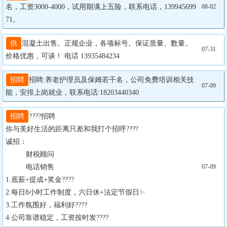
名，工资3000-4000，试用期满上五险，联系电话，139945699
08-02
71。
供
混凝土出售。正规企业，各项标号。保证质量、数量。
07-31
价格优惠，可谈！ 电话 13935484234
招聘
招聘:养老护理员及保姆若干名，公司免费培训相关技
07-09
能，安排上岗就业，联系电话:18203440340
招聘
????招聘

你与美好生活的距离只差和我打个招呼????

诚招：

          财税顾问

          电话销售

07-09
1.底薪+提成+奖金????

2.每日8小时工作制度，六日休+法定节假日✨

3.工作氛围好，福利好????

4.公司靠谱稳定，工资按时发????