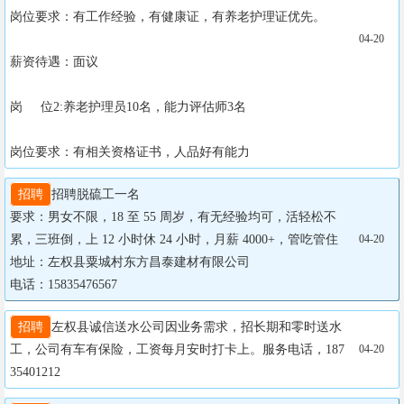
岗位要求：有工作经验，有健康证，有养老护理证优先。

04-20
薪资待遇：面议

岗     位2:养老护理员10名，能力评估师3名

岗位要求：有相关资格证书，人品好有能力
招聘
招聘脱硫工一名

要求：男女不限，18 至 55 周岁，有无经验均可，活轻松不
累，三班倒，上 12 小时休 24 小时，月薪 4000+，管吃管住

04-20
地址：左权县粟城村东方昌泰建材有限公司

电话：15835476567
招聘
左权县诚信送水公司因业务需求，招长期和零时送水
工，公司有车有保险，工资每月安时打卡上。服务电话，187
04-20
35401212