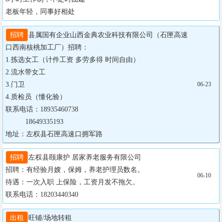
老板年轻，同事好相处
招聘
县属国有企业山西金典农业科技有限公司（石匣高速
口西南核桃加工厂）招聘：

1.拣选女工（计件工资 多劳多得 时间自由）

2.流水带女工

3.门卫

06-23
4.质检员（懂化验）

联系电话：18935460738

          18649335193    

地址：左权县石匣高速口拥军路
招聘
左权县颐康护 居家养老服务有限公司

招聘：有经验月嫂，保姆，养老护理员数名。

06-10
待遇：一次入职 上保险，工资月发不拖欠。

联系电话：18203440340
出租
旺铺/场地转租
