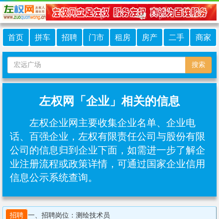
首页
拼车
招聘
门市
租房
房产
二手
商家
搜索
左权网「企业」相关的信息
左权企业网主要收集企业名单、企业电
话、百强企业，左权有限责任公司与股份有限
公司的信息归到企业下面，如需进一步了解企
业注册流程或政策详情，可通过国家企业信用
信息公示系统查询。
招聘
一、招聘岗位：测绘技术员
