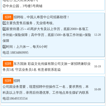
地址①:北大街东头巷1号

②中央公园，3号楼5号商铺
招聘
招聘啦，中国人寿晋中公司招募助理！

1️⃣主要负责售后服务，无业绩考核。

2️⃣薪资待遇:25～45周岁大专及以上学历，底薪2000+各项工
作补贴+保险保障；高中学历，底薪1500+各项工作补贴+保险
12-20
保障

3️⃣时间：上六休一，每天6小时

电话:18834869995
招聘
东方国旅 彩焱文化传媒有限公司文旅一家招聘兼职业
10-19
务员5名 守店业务员1名 有意者联系彩焱
招聘
招聘

公司因业务需要，现需招聘中控操作工一名，要求男性，本
10-09
科及以上学历，录用后待遇优厚。工作地点阜生煤矿内联系
电话18649335554