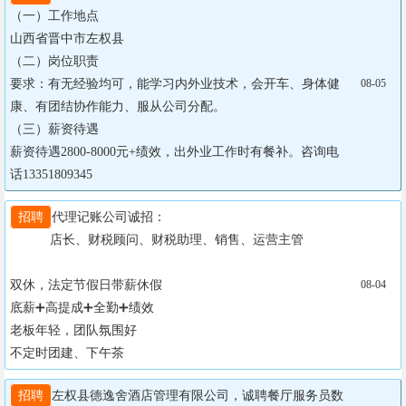
（一）工作地点

山西省晋中市左权县

（二）岗位职责

要求：有无经验均可，能学习内外业技术，会开车、身体健
08-05
康、有团结协作能力、服从公司分配。

（三）薪资待遇

薪资待遇2800-8000元+绩效，出外业工作时有餐补。咨询电
话13351809345
招聘
代理记账公司诚招：

           店长、财税顾问、财税助理、销售、运营主管

双休，法定节假日带薪休假

08-04
底薪➕高提成➕全勤➕绩效

老板年轻，团队氛围好

不定时团建、下午茶
招聘
左权县德逸舍酒店管理有限公司，诚聘餐厅服务员数