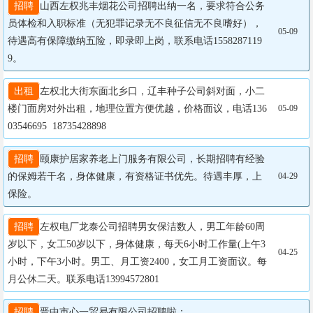
招聘
山西左权兆丰烟花公司招聘出纳一名，要求符合公务
员体检和入职标准（无犯罪记录无不良征信无不良嗜好），
05-09
待遇高有保障缴纳五险，即录即上岗，联系电话1558287119
9。
出租
左权北大街东面北乡口，辽丰种子公司斜对面，小二
楼门面房对外出租，地理位置方便优越，价格面议，电话136
05-09
03546695  18735428898
招聘
颐康护居家养老上门服务有限公司，长期招聘有经验
的保姆若干名，身体健康，有资格证书优先。待遇丰厚，上
04-29
保险。
招聘
左权电厂龙泰公司招聘男女保洁数人，男工年龄60周
岁以下，女工50岁以下，身体健康，每天6小时工作量(上午3
04-25
小时，下午3小时。男工、月工资2400，女工月工资面议。每
月公休二天。联系电话13994572801
招聘
晋中市心一贸易有限公司招聘啦：
