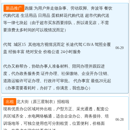
新品推广
跑腿:为用户奔走做杂事、劳动双脚、奔波等 餐饮
代购代送 生活用品 日用品 蛋糕鲜花代购代送 超市代购代送
等一律七块起（由于超市买东西要排队，所以请见谅，不需
要浪费太多时间的可以视情况而定）

代驾  城区15  其他地方视情况而定 长途代驾:C/B/A 驾照全覆
06-29
盖 经验丰富 绝对安全 价格公道 24小时服务

代办又称帮办，协助办事人准备材料、陪同办理并跟踪进
度，代办政务服务类:证件办理、社保缴纳、企业开办/注销、
道路运输许可证办理、行政许可审批。 代办事宜 最低20元起
（办事需要看耗时，办好了，你满意，我也放心） 
出租
北大街（原三星制衣）招租啦

现有优质办公区域对外出租，户型方正、采光通透，配套公
共区域齐全，水电网络畅通，适合企业办公、商务接待、培
06-28
训场地等，可独立使用也可分割租赁，位置便利，价格面