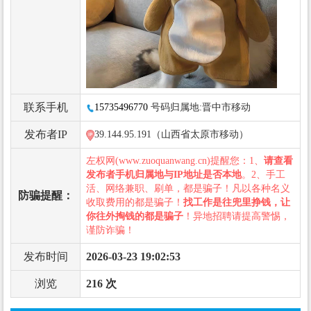
联系手机
15735496770
号码归属地:晋中市移动
发布者IP
39.144.95.191（山西省太原市移动）
左权网(www.zuoquanwang.cn)提醒您：1、
请查看
发布者手机归属地与IP地址是否本地
。2、手工
活、网络兼职、刷单，都是骗子！凡以各种名义
防骗提醒：
收取费用的都是骗子！
找工作是往兜里挣钱，让
你往外掏钱的都是骗子
！异地招聘请提高警惕，
谨防诈骗！
发布时间
2026-03-23 19:02:53
浏览
216 次