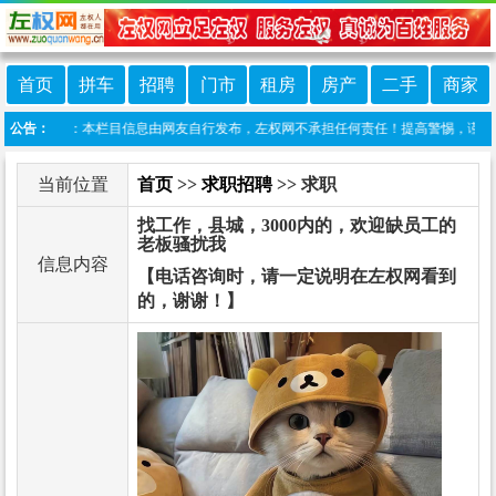
首页
拼车
招聘
门市
租房
房产
二手
商家
免责声明：本栏目信息由网友自行发布，左权网不承担任何责任！提高警惕，谨防诈骗！做
公告：
当前位置
首页
>>
求职招聘
>> 求职
找工作，县城，3000内的，欢迎缺员工的
老板骚扰我
信息内容
【电话咨询时，请一定说明在左权网看到
的，谢谢！】