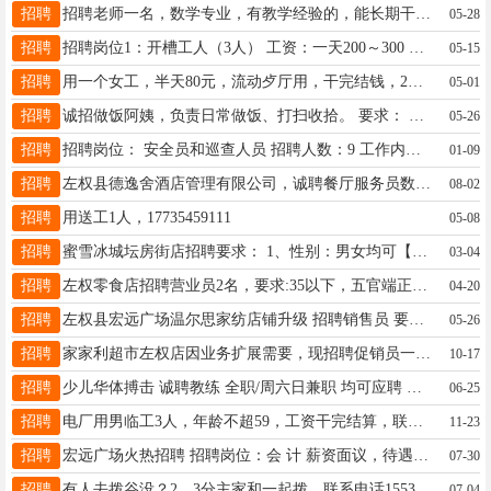
招聘
招聘老师一名，数学专业，有教学经验的，能长期干的优先。
05-28
招聘
招聘岗位1：开槽工人（3人） 工资：一天200～300 包中午饭 岗位要求：自带工具 上班时间：早上8:00～12:00 下午2:00～5:00 工作地点：东都酒店附近100米 联系电话：18735880037
05-15
招聘
用一个女工，半天80元，流动歺厅用，干完结钱，2号用，电话13593087363
05-01
招聘
诚招做饭阿姨，负责日常做饭、打扫收拾。 要求： 身体健康，爱干净、做事勤快麻利，性格温和有耐心，会做各种营养餐、煲汤家常菜，人品端正、无不良嗜好。 待遇：薪资面议，不住家，家庭好相处，长期稳定可优先考虑。 有意向请联系：15103449529 地址:中央公园
05-26
招聘
招聘岗位： 安全员和巡查人员 招聘人数：9 工作内容 ： 负责物品安检或安全巡查防范工作，处理突发情况！ 招聘要求:男士18-38周岁，身高168cm以上；女士18-33周岁，身高158cm以上。政审合格无纹身 福（工作时间电话咨询）
01-09
招聘
左权县德逸舍酒店管理有限公司，诚聘餐厅服务员数名，工资3000-4000，试用期满上五险，联系电话，13994569971。
08-02
招聘
用送工1人，17735459111
05-08
招聘
​蜜雪冰城坛房街店招聘要求： 1、性别：男女均可【长期工8名】 2、要求: 现在可以上班 3、条件: 吃苦耐劳，有责任感 工作认真仔细 4、薪资待遇:底薪加提成 联系电话: 邵敏 15110611153
03-04
招聘
左权零食店招聘营业员2名，要求:35以下，五官端正，形象好，大专以上文聘，薪资面谈17652849998
04-20
招聘
左权县宏远广场温尔思家纺店铺升级 招聘销售员 要求:聪明勤快积极有责任心，下午班下午班，下午班14.00——20:00）底薪加全勤1200+提成＋节日福利；年龄不超45都可以 报名咨询电话 15935426585……
05-26
招聘
家家利超市左权店因业务扩展需要，现招聘促销员一名，要求吃苦耐劳，可以接受倒班。有意者请联系13633574230
10-17
招聘
少儿华体搏击 诚聘教练 全职/周六日兼职 均可应聘 招聘岗位 搏击教练：3名 武术教练：2名 体能教练：2名 任职要求 1. 参加过系统训练，审核通过即可上岗 2. 年龄20-38岁，男女不限 3. 有责任心，喜爱少儿教学，有相关教学经验者 工作地点 左权体育馆华体散打馆 咨询电话 13133043233（张教练）
06-25
招聘
电厂用男临工3人，年龄不超59，工资干完结算，联系电话13835431784
11-23
招聘
宏远广场火热招聘 招聘岗位：会 计 薪资面议，待遇优厚， 工作地点：左权宏远广场一层办公室 应聘热线：15392548885
07-30
招聘
有人去拨谷没？2，3分主家和一起拨，联系电话15535449617
07-04