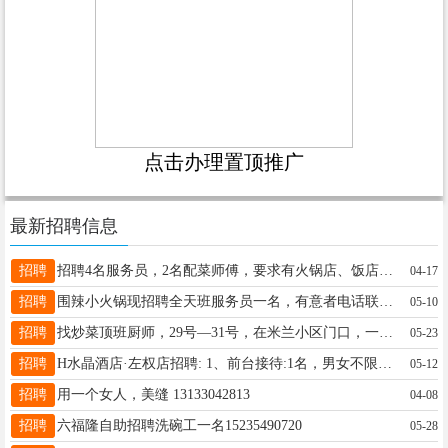
点击办理置顶推广
最新招聘信息
招聘
招聘4名服务员，2名配菜师傅，要求有火锅店、饭店工作经验，年龄不限制，薪资面议，有意者联系13363445551
04-17
招聘
围辣小火锅现招聘全天班服务员一名，有意者电话联系：18234408676 18734459937
05-10
招聘
找炒菜顶班厨师，29号—31号，在米兰小区门口，一天300元，联系电话18803546628
05-23
招聘
H水晶酒店·左权店招聘: 1、前台接待:1名，男女不限，年龄23-32岁。要求:形象好，气质佳，有工作经验者优先。 待遇:底薪+全勤+提成+奖金+公休+节日福利+食宿，工资月结从不拖欠。 地址:左权县滨河路H酒店 联系电话:18234473065（霍经理 ） 13133219374（徐经理）
05-12
招聘
用一个女人，美缝 13133042813
04-08
招聘
六福隆自助招聘洗碗工一名15235490720
05-28