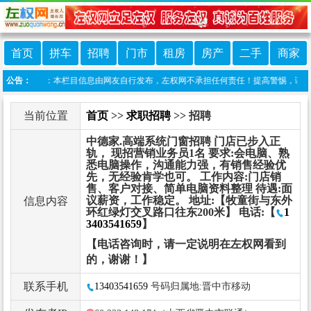
首页
拼车
招聘
门市
租房
房产
二手
商家
免责声明：本栏目信息由网友自行发布，左权网不承担任何责任！提高警惕，谨防诈骗！做
公告：
当前位置
首页
>>
求职招聘
>> 招聘
中德家.高端系统门窗招聘 门店已步入正
轨， 现招营销业务员1名 要求:会电脑、熟
悉电脑操作，沟通能力强，有销售经验优
先，无经验肯学也可。 工作内容:门店销
售、客户对接、简单电脑资料整理 待遇:面
议薪资，工作稳定。 地址:【牧童街与东外
信息内容
环红绿灯交叉路口往东200米】 电话:【
1
3403541659
】
【电话咨询时，请一定说明在左权网看到
的，谢谢！】
联系手机
13403541659
号码归属地:晋中市移动