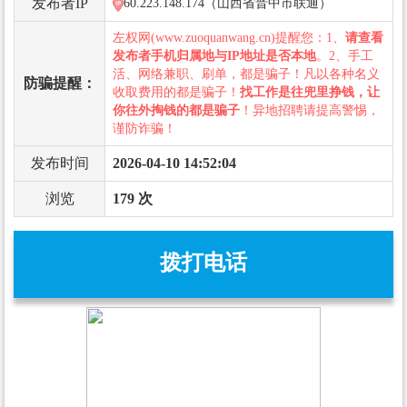
发布者IP
60.223.148.174（山西省晋中市联通）
左权网(www.zuoquanwang.cn)提醒您：1、
请查看
发布者手机归属地与IP地址是否本地
。2、手工
活、网络兼职、刷单，都是骗子！凡以各种名义
防骗提醒：
收取费用的都是骗子！
找工作是往兜里挣钱，让
你往外掏钱的都是骗子
！异地招聘请提高警惕，
谨防诈骗！
发布时间
2026-04-10 14:52:04
浏览
179 次
拨打电话