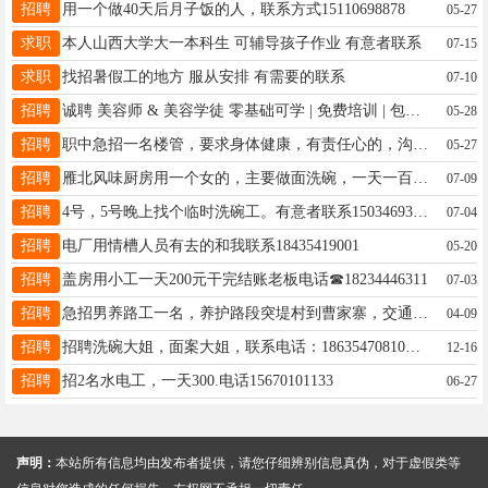
招聘
用一个做40天后月子饭的人，联系方式15110698878
05-27
求职
本人山西大学大一本科生 可辅导孩子作业 有意者联系
07-15
求职
找招暑假工的地方 服从安排 有需要的联系
07-10
招聘
诚聘 美容师 & 美容学徒 零基础可学 | 免费培训 | 包教包会 待遇优厚 | 团队温馨 | 晋升无忧 地址：新世纪二楼幼范•水光同城 电话：15835476093微信同号
05-28
招聘
职中急招一名楼管，要求身体健康，有责任心的，沟通能力强的，有管理能力的男性 ，工资面议，有意者电话联系，13753410149
05-27
招聘
雁北风味厨房用一个女的，主要做面洗碗，一天一百联系电话18335465658
07-09
招聘
4号，5号晚上找个临时洗碗工。有意者联系15034693110
07-04
招聘
电厂用情槽人员有去的和我联系18435419001
05-20
招聘
盖房用小工一天200元干完结账老板电话☎18234446311
07-03
招聘
急招男养路工一名，养护路段突堤村到曹家寨，交通自理，要求身体健康，吃苦耐劳，年龄65岁以下，月工资2100元，月月发工资，活不累，有意者请联系我13935438677
04-09
招聘
招聘洗碗大姐，面案大姐，联系电话：18635470810地址东门坡聚源私房菜
12-16
招聘
招2名水电工，一天300.电话15670101133
06-27
声明：
本站所有信息均由发布者提供，请您仔细辨别信息真伪，对于虚假类等