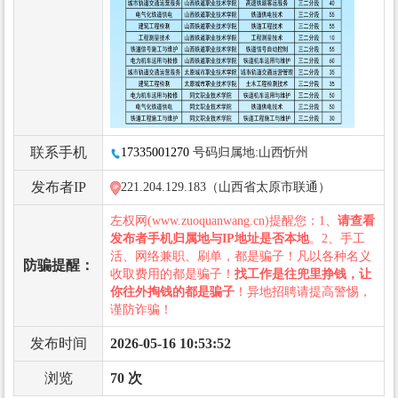
联系手机
17335001270
号码归属地:山西忻州
发布者IP
221.204.129.183（山西省太原市联通）
左权网(www.zuoquanwang.cn)提醒您：1、
请查看
发布者手机归属地与IP地址是否本地
。2、手工
活、网络兼职、刷单，都是骗子！凡以各种名义
防骗提醒：
收取费用的都是骗子！
找工作是往兜里挣钱，让
你往外掏钱的都是骗子
！异地招聘请提高警惕，
谨防诈骗！
发布时间
2026-05-16 10:53:52
浏览
70 次