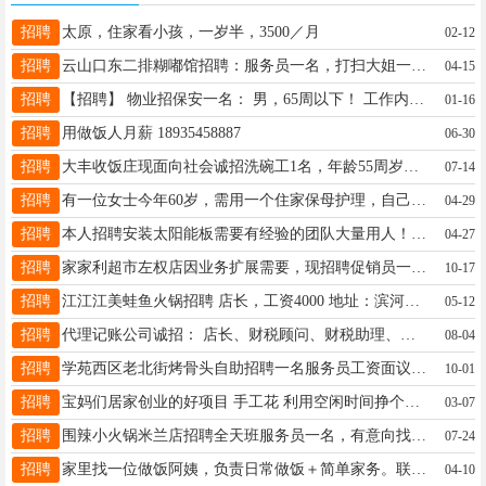
招聘
太原，住家看小孩，一岁半，3500／月
02-12
招聘
云山口东二排糊嘟馆招聘：服务员一名，打扫大姐一名。 要求：手脚麻利，有责任心，能吃苦耐劳，勤快干净，待人热情，服从安排。 待遇：工资面议， 时间：晚5：30—10：00 有意者进店面谈或电话联系：15503541464
04-15
招聘
【招聘】 物业招保安一名： 男，65周以下！ 工作内容:维持市场秩序，保持市场卫生内干净整洁，上一天休一天。 ☎咨询电话：17835883338
01-16
招聘
用做饭人月薪 18935458887
06-30
招聘
大丰收饭庄现面向社会诚招洗碗工1名，年龄55周岁以下，要求身体健康，爱岗敬业，有工作经验者优先录用。
07-14
招聘
有一位女士今年60岁，需用一个住家保母护理，自己基本能自理，护理价格见面后谈，电话18234439616
04-29
招聘
本人招聘安装太阳能板需要有经验的团队大量用人！电话18835427592！
04-27
招聘
家家利超市左权店因业务扩展需要，现招聘促销员一名，要求吃苦耐劳，可以接受倒班。有意者请联系13633574230
10-17
招聘
江江江美蛙鱼火锅招聘 店长，工资4000 地址：滨河红军路（源泰酒庄旁） 电话：18335473728
05-12
招聘
代理记账公司诚招： 店长、财税顾问、财税助理、销售、运营主管 双休，法定节假日带薪休假 底薪➕高提成➕全勤➕绩效 老板年轻，团队氛围好 不定时团建、下午茶
08-04
招聘
学苑西区老北街烤骨头自助招聘一名服务员工资面议 联系电话13753411768
10-01
招聘
宝妈们居家创业的好项目 手工花 利用空闲时间挣个买菜钱，联系18734465756
03-07
招聘
围辣小火锅米兰店招聘全天班服务员一名，有意向找工作的联系：18234408676 18734459937
07-24
招聘
家里找一位做饭阿姨，负责日常做饭＋简单家务。联系电话:13663447547
04-10