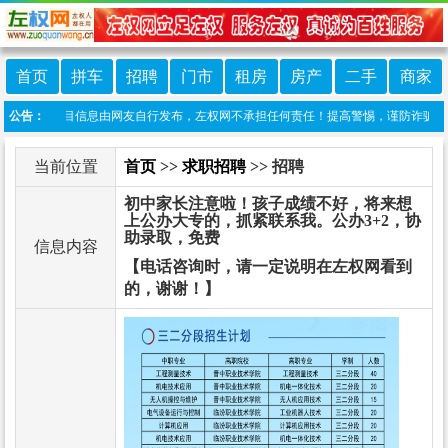
首页
拼车
招聘
门市
租房
房产
二手
商家
明：本栏目信息由网友自行发布，左权网不承担任何责任！提高警惕，谨防诈骗！做推广、
公告：
当前位置
首页
>>
求职招聘
>> 招聘
初中家长注意啦！孩子成绩不好，将来想
上公办大专的，抓紧联系我。公办3+2，协
助录取，免费
信息内容
【电话咨询时，请一定说明在左权网看到
的，谢谢！】