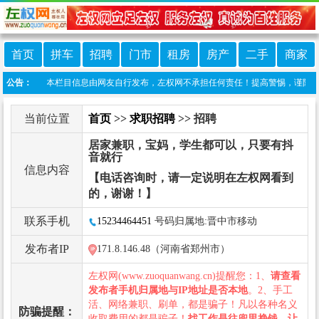
首页
拼车
招聘
门市
租房
房产
二手
商家
免责声明：本栏目信息由网友自行发布，左权网不承担任何责任！提高警惕，谨防诈骗！做
公告：
当前位置
首页
>>
求职招聘
>> 招聘
居家兼职，宝妈，学生都可以，只要有抖
音就行
信息内容
【电话咨询时，请一定说明在左权网看到
的，谢谢！】
联系手机
15234464451
号码归属地:晋中市移动
发布者IP
171.8.146.48（河南省郑州市）
左权网(www.zuoquanwang.cn)提醒您：1、
请查看
发布者手机归属地与IP地址是否本地
。2、手工
活、网络兼职、刷单，都是骗子！凡以各种名义
防骗提醒：
收取费用的都是骗子！
找工作是往兜里挣钱，让