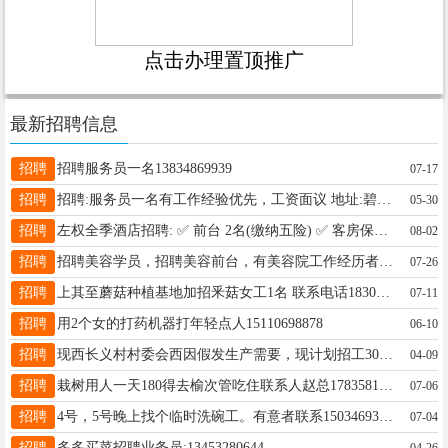
点击办理置顶推广
最新招聘信息
招聘
招聘服务员一名13834869939
07-17
招聘
招聘:服务员一名有工作经验优先，工资面议 地址:碧桂园楼下聚福楼餐馆电话18234408236
05-30
招聘
左权全季酒店招聘: ✅ 前台 2名(缴纳五险) ✅ 客房保洁（房嫂） 3名 ✅ 早餐厅厨师 1名 薪资:华住集团标准 电话:18534282538 18835495569 地址：左权全季酒店大厅 欢迎加入我们[玫瑰][玫瑰][玫瑰]
08-02
招聘
招聘美容学员，招聘美容前台，有美容院工作经历者优先录用，年龄20岁以上长期稳定的电话咨询
07-26
招聘
上其至蘑菇种植基地加招釆菇女工1名 联系电话18306822567
07-11
招聘
用2个女的打药机器打年轻点人15110698878
06-10
招聘
现西长义村村委会西因假发生产需要，现计划招工30名女员工，年龄40岁左右，有缝纫机基础，的优先录用，工资待遇每月3000左右，发往工资及时，每10天计划发一次，凡是工作干够1个月的，工作学习期间可享受3天基本工资补助，望大家踊跃报名参加。 联系人，15273008938王经理
04-09
招聘
栽树用人一天180得去榆次管吃住联系人赵总17835813747
07-06
招聘
4号，5号晚上找个临时洗碗工。有意者联系15034693110
07-04
招聘
多多买菜招聘业务员:13453280644
04-26