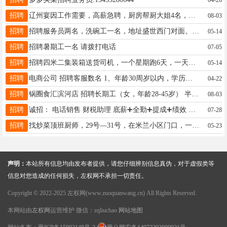
招聘
辽州宴因工作需要，高薪急聘，厨房帮厨大姐4名，服务员20名，洗碗工5名，两天公休，福利待遇优厚，工资按时发放，有工作经验者优先，联系电话18503546628 18803546628
08-03
招聘
招聘服务员两名，洗碗工一名，地址盛世西门对面。15935431677
05-14
招聘
招聘暑期工一名 请拨打电话
07-05
招聘
招聘四米二集装箱送货司机，一个星期跑6天，一天一趟，5年以上驾龄，拉送药品，太原小店到忻州神池偏关，一趟280工资，一装一两卸，特别要求住榆次 联系15035679726
05-14
招聘
电商公司 招聘客服数名 1、年龄30周岁以内，学历大专以上，半天工作时间； 2、有进取精神，积极性高，团队意识强； 3、底薪➕绩效➕奖金（年收入5万以上）； 4、不定期聚餐，下午茶、零食不限； 5、不需要外出找客户，只需要在公司办公； 地址：左权辽山路88号聚源达底商；
04-22
招聘
锅圈食汇滨河店 招聘长期工（女，年龄28-45岁） 半天班 早班8.30-15.00 晚班15.00-21.00 暑假期间延长21：30 早晚班倒班，时间合适的勤快的联系 联系电话:19581925833
08-03
招聘
诚招： 电话销售 财税助理 底薪➕全勤➕提成➕绩效 月休6天，法定节假日带薪休假????轻松陪伴孩子 八小时工作制，不加班！！
07-28
招聘
找炒菜顶班厨师，29号—31号，在米兰小区门口，一天300元，联系电话18803546628
05-23
声明：
本站所有信息均由发布者提供，请您仔细辨别信息真伪，对于虚假类等
信息对您造成的任何损失，左权网不承担一切责任。
Copyright © 2022-2025 左权网(www.zuoquanwang.cn) All Rights Reserved.
本网站由
左权网
运营维护 微信：zqliuchao
网站地图