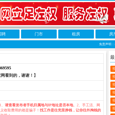
招聘
门市
租房
房
免责声明：本栏
最
869595
权网看到的，谢谢！】
：1、
请查看发布者手机归属地与IP地址是否本地
。2、手工活、网
名义收取费用的都是骗子！
找工作是往兜里挣钱，让你往外掏钱的