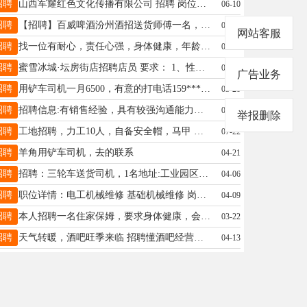
招聘
山西军耀红色文化传播有限公司 招聘 岗位：军事教练员若干名 要求：退役军人、警校毕业生，年龄30岁以下 工作地点：麻田八路军总部寨楼沟训练营 联系电话：陈女士-18335488500
06-10
招聘
【招聘】百威啤酒汾州酒招送货师傅一名，工资+提成。另有少量百威500ml罐特价处理，原价100一件，现买一送一，数量有限。联系电话13313542685
03-20
网站客服
招聘
找一位有耐心，责任心强，身体健康，年龄在40-55岁的阿姨帮忙照看1岁6个月的宝宝，需要住家，有经验者优先，工资面议，地址：东长义小区，有意者联系18335401541
04-25
招聘
蜜雪冰城·坛房街店招聘店员 要求： 1、性别：男女均可 2、吃苦耐劳，有责任感 3、工作认真仔细，工资 2800（每月公休2天） 联系电话: 15110611153
07-27
广告业务
招聘
用铲车司机一月6500，有意的打电话159****3261
03-20
招聘
招聘信息:有销售经验，具有较强沟通能力，年龄35岁以上，女，联系电话:17535839389
03-21
举报删除
招聘
工地招聘，力工10人，自备安全帽，马甲 年龄18-50岁，一天180元。木工10人，不超60岁 一天300元。瓦工10人，自备安全帽，马甲，不超60岁 一天300。工期大概一个月左右，地址左权县碧桂园 联系电话18741723199，18340685815
07-22
招聘
羊角用铲车司机，去的联系
04-21
招聘
招聘：三轮车送货司机，1名地址:工业园区 15935470876
04-06
招聘
职位详情：电工机械维修 基础机械维修 岗位职责： 1.负责工厂设备故障维修、设备日常保养； 2.负责工厂厂务设施故障维修和保养 3.简单电力设施维修和更换；
04-09
招聘
本人招聘一名住家保姆，要求身体健康，会做饭，年龄在60以内，常年住家，工资待遇3000元。有意者请联系13593076126
03-22
招聘
天气转暖，酒吧旺季来临 招聘懂酒吧经营和喜欢酒吧文化的店长，工作人员（男女不限），工作环境舒服，没有任何压力，有想法的可以联系：15534420009 有​想法创业做酒吧的，也可以谈合作，或者出租！
04-13