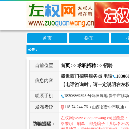
首页
拼车
公告：
当前位置
首页
>>
求职招聘
>> 招聘
盛世西门招聘服务员 电话
18306
信息内容
【电话咨询时，请一定说明在左
联系手机
18306869595
号码归属地:晋中市移动
发布者IP
118.74.244.76（山西省晋中市联通）
左权网(www.zuoquanwang.cn)提醒您
防骗提醒：
络兼职、刷单，都是骗子！凡以各种