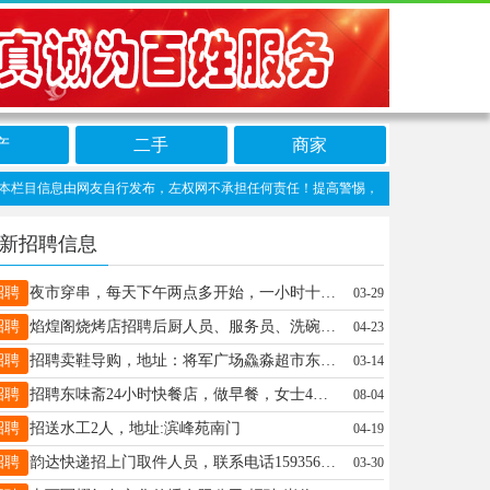
产
二手
商家
目信息由网友自行发布，左权网不承担任何责任！提高警惕，谨防诈骗！做推广、做信息置
新招聘信息
招聘
夜市穿串，每天下午两点多开始，一小时十元。联系电话17835884418
03-29
招聘
焰煌阁烧烤店招聘后厨人员、服务员、洗碗工数名。有意者联系17735370739
04-23
招聘
招聘卖鞋导购，地址：将军广场鱻淼超市东边左侧步梯口佰诗奴女鞋店。有意者私聊，13546647975同微信。
03-14
招聘
招聘东味斋24小时快餐店，做早餐，女士4个 有经验者优先， 服务员4名，收银员2名，男土厨师两名上夜班，年龄不限工资面议 地址，东河滩十字路口中国石什加油站对面 联系电话13403541962
08-04
招聘
招送水工2人，地址:滨峰苑南门
04-19
招聘
韵达快递招上门取件人员，联系电话15935651739，15935651721，费用直达
03-30