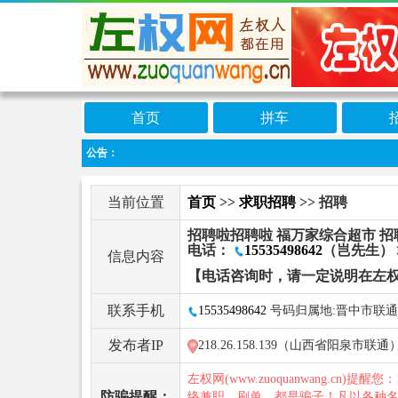
首页
拼车
公告：
当前位置
首页
>>
求职招聘
>> 招聘
招聘啦招聘啦 福万家综合超市 招聘岗
电话：
15535498642
（岂先生）
信息内容
【电话咨询时，请一定说明在左
联系手机
15535498642
号码归属地:晋中市联通
发布者IP
218.26.158.139（山西省阳泉市联通
左权网(www.zuoquanwang.cn)提醒您
防骗提醒：
络兼职、刷单，都是骗子！凡以各种