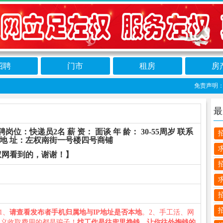
招聘
门市
租房
房
免责声明：本
最
位：快递员2名 薪 资： 面谈 年 龄： 30-55周岁 联系
 地 址：左权南街一号楼四号商铺
权网看到的，谢谢！】
）
：1、
请查看发布者手机归属地与IP地址是否本地
。2、手工活、网
名义收取费用的都是骗子！
找工作是往兜里挣钱，让你往外掏钱的