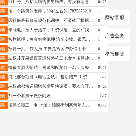
招聘
5月2号。八抬大轿需要男轿夫。有没有愿意去的。联系15835454681。
04-25
招聘
招一个跳舞的老师，30岁左右的17835876219
11-23
网站客服
招聘
因社保最新政策规范化调整。石港砖厂根据发展及人员结构优化需要，全厂各岗位面向社会大量招工、增补人员。 男女均可报名，岗位齐全、选择多，工作稳定、待遇正规。 【年龄要求】 男：55周岁以下 女：45周岁以下 只要身体健康、吃苦耐劳、服从管理、想长期稳定上班，均可前来应聘。 联系电话：17635423332
06-04
招聘
华能电厂招人干活了，工资保险，去的和我联系18835427354
04-09
广告业务
招聘
实物抵押，黄金实物抵押 汽车实物。银元实物抵押 一切有价值的物品均可抵押 抵押全程保密操作，一天起借 欢迎老板们咨询 ​微信热线18035412673
11-17
招聘
招聘一批工作人员 主要是给客户办信用卡，信用卡积分兑换现金，一万积分兑换100元现金，同时办理刷卡机办一台提成100元！
06-26
举报删除
招聘
左权县芹泉镇西黄漳村路桥工地食堂招聘炒菜师傅一名（工资6000左右）做面中工一名（工资3500左右），一日三餐，联系电话13513542908
05-25
招聘
御福大酒店招聘，厨师和配菜各一名，服务员三到五名，有工作经验者优先录用，工资面议18534265553
03-11
招聘
河北邢台项目（电话面试） 售后陪产 工资360/天（薪资包含吃住）上六休一，有夜班。 3D、2D视觉通讯联调的实战经验，机器人落地项目经验 工作内容：现场机器人手臂陪产，负责处理设备报警等异常，改改点位，加班多！
11-17
招聘
左权德邦快递招聘长期男快递员，要求会开车，熟练操作手机，吃苦耐劳，工资面谈，联系电话18635423232
04-29
招聘
找一个看孩子做饭阿姨
12-17
招聘
招聘长期工一名 地址：陵园街制茶青年左权店 电话:13038001901
03-13