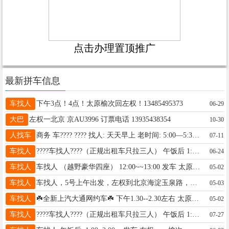
点击办理置顶推广
最新拼车信息
车找人
下午3点！4点！太原榆次回左权！13485495373
06-29
大巴
左权一北京 京AU3996 订票电话 13935438354
10-30
人找车
商务 车???? ???? 找人: 天天早上 老时间: 5:00—5:30.左权～ 榆次~太原 ；上午 8:30—9:30太原~ 榆次~左权，出门办事或者要回家的，包车优先，可捎货联系18635058973 微信同号
07-11
车找人
????车找人????（正规出租车只拉三人） 午饭后 1:00~2:00 发车 左权……榆次……太原 约车电话13994572229可加微信 （长短途包车，支持捎货） 下午 5:00~6:00 太原榆次返回那个点都有车
06-24
车找人
车找人 （越野豪华四座） 12:00~~13:00 发车 太原……榆次……左权 预约电话☎ 15003544474 （长短途包车，支持捎货）
05-02
车找人
车找人，5号上午出发，左权到北京海淀玉泉路，缺1位，15701571672
05-03
车找人
☘️全新上汽大通网约车☘️ 下午1.30--2.30左右 太原~榆次【回】左权 约车电话:15935670002 【可捎小件】【空调开放】
05-02
车找人
????车找人????（正规出租车只拉三人） 午饭后 1:00~2:00 发车 左权……榆次……太原 约车电话13994572229可加微信 （长短途包车，支持捎货） 下午 5:00~6:00 太原榆次返回那个点都有车
07-27