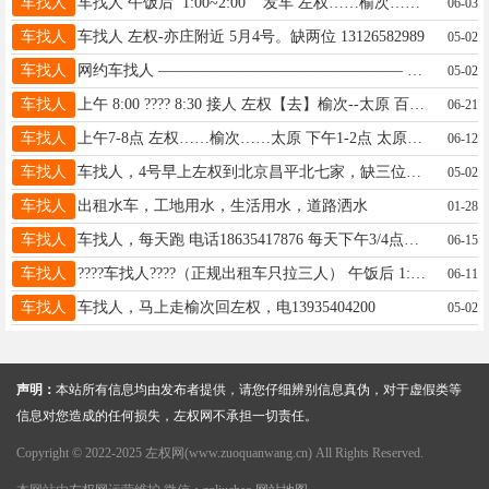
车找人
车找人 午饭后 1:00~2:00 发车 左权……榆次……太原 约车电话13994572229 下午 5:00~6:00 太原榆次返回
06-03
车找人
车找人 左权-亦庄附近 5月4号。缺两位 13126582989
05-02
车找人
网约车找人 ———————————————— ♻️左权⇋榆次⇋太原-往返♻️ ———————————————— ☞每天早上五点到下午六点 全天约车每小时一趟 ☜ 支持:单程包车 捎货 开票 24小时预约服务热线 ☎️ : 15513676776 【微信同号】 【随叫随到】 【座位有限】 【提前预定】 本消息长期有效
05-02
车找人
上午 8:00 ???? 8:30 接人 左权【去】榆次--太原 百万保险 ???? 出行无忧 差旅报销 ???? 捎货送件 __________________ 下午12:30 ????13:00接人 太原--榆次【回】左权 微信????15133613137 电话????1513361313
06-21
车找人
上午7-8点 左权……榆次……太原 下午1-2点 太原……榆次……左权 约车电话18103541311
06-12
车找人
车找人，4号早上左权到北京昌平北七家，缺三位，13520990772
05-02
车找人
出租水车，工地用水，生活用水，道路洒水
01-28
车找人
车找人，每天跑 电话18635417876 每天下午3/4点左权到榆次太原 下午6/7点太原榆次回左权县
06-15
车找人
????车找人????（正规出租车只拉三人） 午饭后 1:00~2:00 发车 左权……榆次……太原 约车电话13994572229可加微信 （长短途包车，支持捎货） 下午 5:00~6:00 太原榆次返回那个点都有车
06-11
车找人
车找人，马上走榆次回左权，电13935404200
05-02
声明：
本站所有信息均由发布者提供，请您仔细辨别信息真伪，对于虚假类等
信息对您造成的任何损失，左权网不承担一切责任。
Copyright © 2022-2025 左权网(www.zuoquanwang.cn) All Rights Reserved.