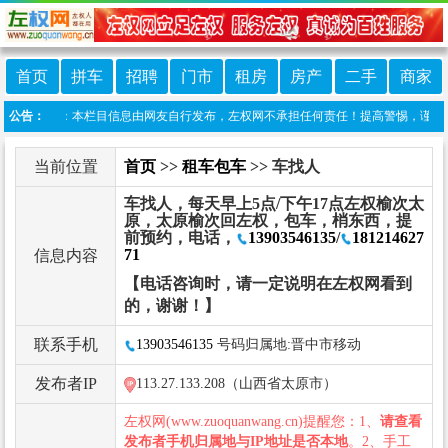
首页
拼车
招聘
门市
租房
房产
二手
商家
免责声明：本栏目信息由网友自行发布，左权网不承担任何责任！提高警惕，谨防诈骗！做
公告：
当前位置
首页
>>
租车包车
>> 车找人
车找人，每天早上5点/下午17点左权榆次太
原，太原榆次回左权，包车，梢东西，提
前预约，电话，
13903546135
/
181214627
71
信息内容
【电话咨询时，请一定说明在左权网看到
的，谢谢！】
联系手机
13903546135
号码归属地:晋中市移动
发布者IP
113.27.133.208（山西省太原市）
左权网(www.zuoquanwang.cn)提醒您：1、
请查看
发布者手机归属地与IP地址是否本地
。2、手工