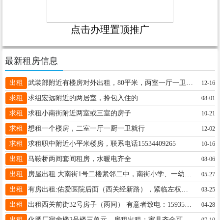
点击办理置顶推广
最新租房信息
出租
武装部附近有楼房对外出租，80平米，两室一厅一卫一厨，家具家电齐全，可月租！二楼，紧邻，武装部，汽车站！位置优越，交通方便！联系电话15035629939
12-16
求租
求组宏远附近的两居室，拎包入住的
08-01
求租
求租小南街附近两室或三室的房子
10-21
求租
想租一个楼房，二室一厅一厨一卫就行
12-02
求租
求租职中附近小平米楼房，联系电话15534409265
10-16
出租
马鞍桥两间套间租房，水暖电齐全
08-06
出租
房屋出租 大南街1号二楼紧邻二中，南街小学、一幼，位置优越，人流量大，生源充足，可开办辅导班、托管班。 交通便利，出行方便，周边配套齐全。房屋格局方正，空间宽敞，居家、商用两用皆宜，有意者欢迎致电咨询！ 联系电话：15034677222
05-27
出租
有房出租:佑爱医院后面（西关经新路），紧临左权示范学校、宏远幼儿园，水暖电齐全，交通便利，领包入住有意租住的联系，电话13834863556(微信与电话同号)。
03-25
出租
出租西关前街32号房子（两间） 有意者致电：15935670591
04-28
出租
化肥厂宿舍楼2号楼三单元，房租出租：家具齐全可领包入住！有意向的可以联系电话13610643424
07-10