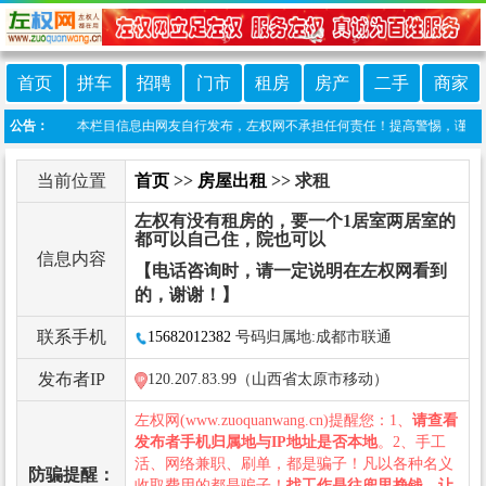
首页
拼车
招聘
门市
租房
房产
二手
商家
免责声明：本栏目信息由网友自行发布，左权网不承担任何责任！提高警惕，谨防诈骗！做
公告：
当前位置
首页
>>
房屋出租
>> 求租
左权有没有租房的，要一个1居室两居室的
都可以自己住，院也可以
信息内容
【电话咨询时，请一定说明在左权网看到
的，谢谢！】
联系手机
15682012382
号码归属地:成都市联通
发布者IP
120.207.83.99（山西省太原市移动）
左权网(www.zuoquanwang.cn)提醒您：1、
请查看
发布者手机归属地与IP地址是否本地
。2、手工
活、网络兼职、刷单，都是骗子！凡以各种名义
防骗提醒：
收取费用的都是骗子！
找工作是往兜里挣钱，让