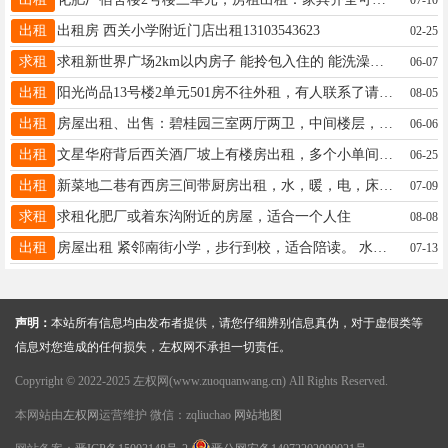
出租
出租房 西关小学附近门店出租13103543623
02-25
求租
求租新世界广场2km以内房子 能拎包入住的 能洗澡，隔音好 有租房的联系我
06-07
出租
阳光尚品13号楼2单元501房不往外租，有人联系了请务必和我联系
08-05
出租
房屋出租、出售：碧桂园三室两厅两卫，中间楼层，联系电话，17635405268 15935642744微信同号
06-06
出租
文星华府背后西关酒厂坡上有楼房出租，多个小单间家只能住一个人，卫生间和洗漱在楼道口也挺方便的，不能做饭不能洗澡，冬天暖气暖和，能年租月租日租，地理位置优越，停车方便，城中心
06-25
出租
新菜地二巷有西房三间带厨房出租，水，暖，电，床 带简单家具齐全，可拎包入住，紧邻宏远幼儿园，宏远学校，示范学校、西关学校，有意者可电话联系，15835410348
07-09
求租
求租化肥厂或着东沟附近的房屋，适合一个人住
08-08
出租
房屋出租 紧邻南街小学，步行到校，适合陪读。 水电齐全，干净整洁，拎包可住。 自家房源无中介费，租金面议。 电话：18734437029 13353548598
07-13
声明：
本站所有信息均由发布者提供，请您仔细辨别信息真伪，对于虚假类等
信息对您造成的任何损失，左权网不承担一切责任。
Copyright © 2022-2025 左权网(www.zuoquanwang.cn) All Rights Reserved.
本网站由
左权网
运营维护 微信：zqliuchao
网站地图