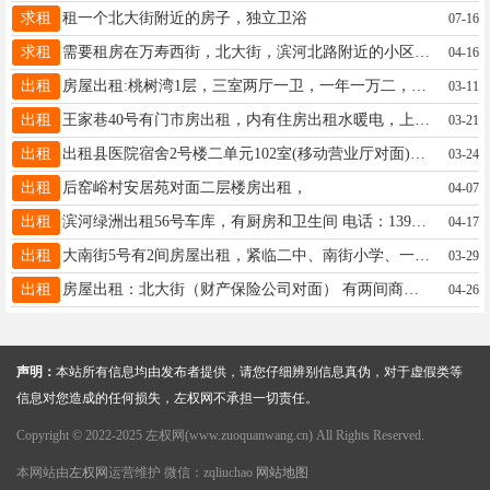
求租
租一个北大街附近的房子，独立卫浴
07-16
求租
需要租房在万寿西街，北大街，滨河北路附近的小区100平往上，一楼也可以，独栋房也行，停车方便，拎包入住。用做办公住宿。
04-16
出租
房屋出租:桃树湾1层，三室两厅一卫，一年一万二，不包物业暖气，中介费一月房租，联系电话18535487779
03-11
出租
王家巷40号有门市房出租，内有住房出租水暖电，上下水齐全，紧临一幼，二中，西关小学，鲜淼超市等！原法院十字路口南30米联系电话15235481150一15635408331
03-21
出租
出租县医院宿舍2号楼二单元102室(移动营业厅对面)124平米三室两厅一卫，联系电话15534400012
03-24
出租
后窑峪村安居苑对面二层楼房出租，
04-07
出租
滨河绿洲出租56号车库，有厨房和卫生间 电话：13903546570
04-17
出租
大南街5号有2间房屋出租，紧临二中、南街小学、一幼，交通便利，上学方便，暖气暖和。联系电话：16635450766
03-29
出租
房屋出租：北大街（财产保险公司对面） 有两间商铺出租，联系电话：13935475071。
04-26
声明：
本站所有信息均由发布者提供，请您仔细辨别信息真伪，对于虚假类等
信息对您造成的任何损失，左权网不承担一切责任。
Copyright © 2022-2025 左权网(www.zuoquanwang.cn) All Rights Reserved.
本网站由
左权网
运营维护 微信：zqliuchao
网站地图