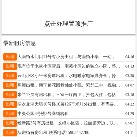
点击办理置顶推广
最新租房信息
出租
大南街水门口11号有小房出租，与南街小学，一幼，左中相近，联系电话15234468504
04-16
出租
现有位于米兰小区背后、南苑小区边的独立小院，整体二层出租，面积360平米，可办公，可居住，水电暖齐全，交通便利，环境优美，临近宏远小学，宏远广场，让您拥有一个温馨的小家，价格面议，有意者请联系。13653633139
04-13
出租
云山小区小平米房屋出租：水电暖家电家具齐全，拎包入住，联系电话13593076669。
03-30
出租
房屋出租，康宁路花园巷独处小院、紧邻二中、祝融小学、二幼交通便利，水暖齐全。有意者联系电话：18503412029
04-07
出租
米兰17层有房出租，三室一厅两卫，拎包入住，包括物业暖气费，一年一万五，有意者请联系13834087715
03-16
出租
榆次龙湖天境10号楼10层126平米对外出租，有需要的提前联系15034695090
04-22
出租
中央公园8号楼2号商铺转租
04-29
出租
经新路3号有房出租，文峰小区西，拉面馆旁边，联糸电话13935484886
07-07
出租
坛房街有房出租 联系电话15903447780
04-11