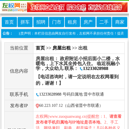
首页
拼车
招聘
门市
租房
房产
二手
商家
公告：
免责声明：本栏目信息由网友自行发布，左权网不承担任何责任！提高警惕，谨防
当前位置
首页
>>
房屋出租
>> 出租
房屋出租： 政府附近小招后面小二楼，水
暖电，上下水其全拎包入住。 临近祝融小
学，大众幼儿 联系：
13233028988
信息内容
【电话咨询时，请一定说明在左权网看到
的，谢谢！】
联系手机
13233028988
号码归属地:晋中市联通
发布者IP
60.223.107.12（山西省晋中市联通）
左权网(www.zuoquanwang.cn)提醒您：1、
请查看
发布者手机归属地与IP地址是否本地
。2、手工
活、网络兼职、刷单，都是骗子！凡以各种名义